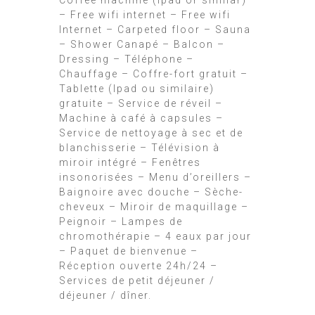
Coffee machine (lpad or similar)
– Free wifi internet – Free wifi
Internet – Carpeted floor – Sauna
– Shower Canapé – Balcon –
Dressing – Téléphone –
Chauffage – Coffre-fort gratuit –
Tablette (lpad ou similaire)
gratuite – Service de réveil –
Machine à café à capsules –
Service de nettoyage à sec et de
blanchisserie – Télévision à
miroir intégré – Fenêtres
insonorisées – Menu d’oreillers –
Baignoire avec douche – Sèche-
cheveux – Miroir de maquillage –
Peignoir – Lampes de
chromothérapie – 4 eaux par jour
– Paquet de bienvenue –
Réception ouverte 24h/24 –
Services de petit déjeuner /
déjeuner / dîner.