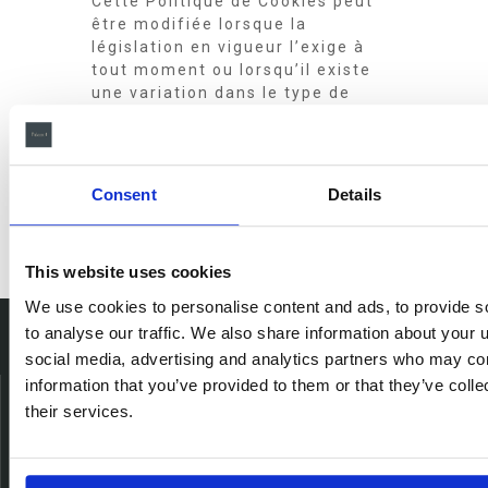
Cette Politique de Cookies peut
être modifiée lorsque la
législation en vigueur l’exige à
tout moment ou lorsqu’il existe
une variation dans le type de
cookies utilisés sur le site Web.
Par conséquent, nous
recommandons revoir cette
politique chaque fois que vous
Consent
Details
accédez à notre site Web afin
d’être correctement informé sur
comment et pourquoi nous
This website uses cookies
utilisons des cookies.
We use cookies to personalise content and ads, to provide s
to analyse our traffic. We also share information about your u
social media, advertising and analytics partners who may com
information that you’ve provided to them or that they’ve coll
their services.