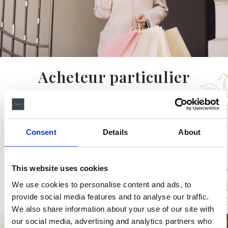
Acheteur particulier
Nous disposons des meilleurs personal shoppers
pour trouver ce dont vous avez besoin ou vous
accompagner dans une sélection de boutiques
Consent
Details
About
uniques que vous ne trouverez qu'à Barcelone. Nous
avons également des accords avec les boutiques les
plus exclusives de Passeig de Gràcia pour offrir à
This website uses cookies
nos clients un traitement VIP et des visites privées de
l'Outlet de la Roca Village avec des réductions
We use cookies to personalise content and ads, to
exclusives.
provide social media features and to analyse our traffic.
We also share information about your use of our site with
our social media, advertising and analytics partners who