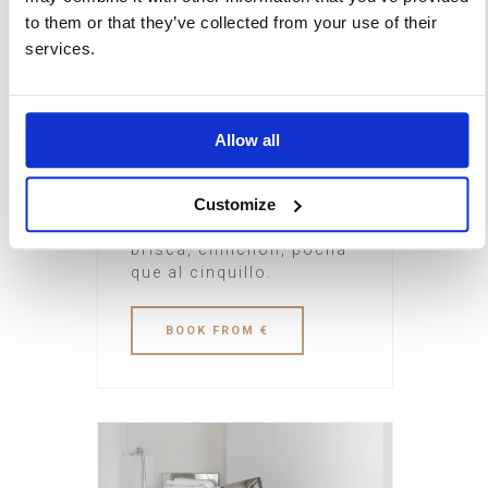
to them or that they’ve collected from your use of their
Suite 1906
services.
4 GUESTS
150 m
Antiguamente le llamaban
Allow all
“La sala de Naipes” o “La
sala de cartas”. Un
Customize
espacio íntimo y familiar
donde daba igual jugar a
brisca, chinchón, pocha
que al cinquillo.
BOOK
FROM €