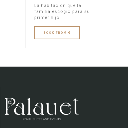
La habitación que la
familia escogió para su
primer hijo.
BOOK
FROM €