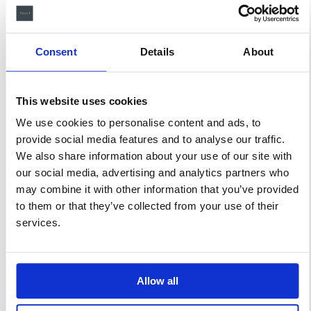
primer hijo. Siempre que
los padres volvían a
casa, podían ver a los
Consent
Details
About
lejos a su hijo Josep
saludándoles desde la
This website uses cookies
terraza mientras ellos
We use cookies to personalise content and ads, to
subían caminando por
provide social media features and to analyse our traffic.
Paseo de Gracia
We also share information about your use of our site with
devolviéndole el saludo.
our social media, advertising and analytics partners who
Suite de 150m2 que
may combine it with other information that you’ve provided
consta de dos
to them or that they’ve collected from your use of their
habitaciones, una doble y
services.
otra con dos […]
LEE MAS
Allow all