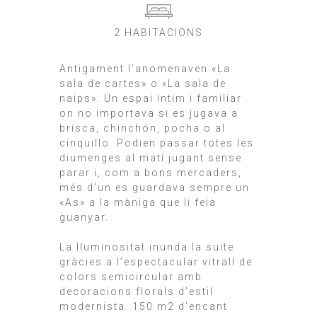
2 HABITACIONS
Antigament l’anomenaven «La
sala de cartes» o «La sala de
naips». Un espai íntim i familiar
on no importava si es jugava a
brisca, chinchón, pocha o al
cinquillo. Podien passar totes les
diumenges al matí jugant sense
parar i, com a bons mercaders,
més d’un es guardava sempre un
«As» a la màniga que li feia
guanyar.
La lluminositat inunda la suite
gràcies a l’espectacular vitrall de
colors semicircular amb
decoracions florals d’estil
modernista. 150 m2 d’encant