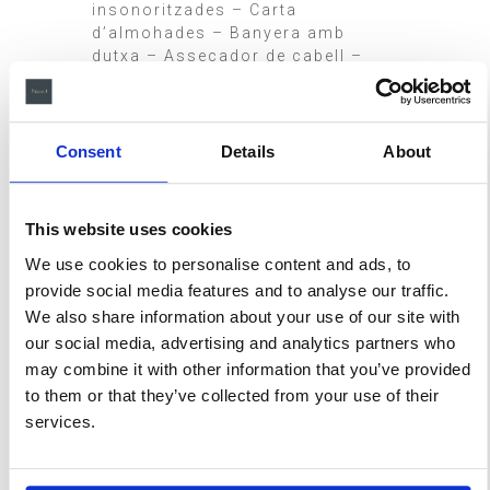
insonoritzades – Carta
d’almohades – Banyera amb
dutxa – Assecador de cabell –
Mirall de maquillatge – Barnús –
Llums de cromoteràpia – 4 aigües
diàries – Pack de benvinguda –
Recepció 24 hores – Serveis de
Consent
Details
About
esmorzar / dinar / sopar.
RESERVAR
This website uses cookies
We use cookies to personalise content and ads, to
Suites similars
provide social media features and to analyse our traffic.
We also share information about your use of our site with
our social media, advertising and analytics partners who
may combine it with other information that you’ve provided
to them or that they’ve collected from your use of their
services.