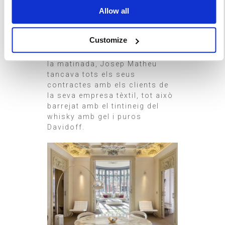
Allow all
SUITES ★★★★★
Suite Matheu
Customize
Aquí, entre teles, traços i
converses fins a altes hores de
la matinada, Josep Matheu
tancava tots els seus
contractes amb els clients de
la seva empresa tèxtil, tot això
barrejat amb el tintineig del
whisky amb gel i puros
Davidoff.