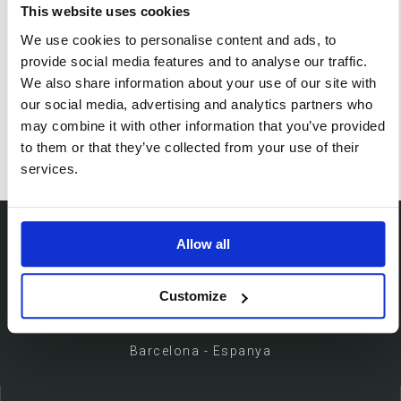
This website uses cookies
20 persones
We use cookies to personalise content and ads, to
provide social media features and to analyse our traffic.
TEATRE
We also share information about your use of our site with
40 persones
our social media, advertising and analytics partners who
may combine it with other information that you’ve provided
to them or that they’ve collected from your use of their
services.
Allow all
Ubicació
Customize
Passeig de Gràcia, 113 (08008)
Barcelona - Espanya