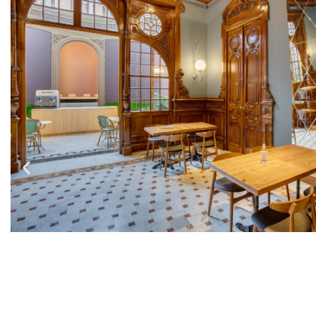
Зал консерватории
Прихожая, отличающаяся ламинированным потолк
с мебелью или без нее, создает многогранную, о