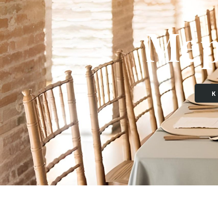
Мер
К