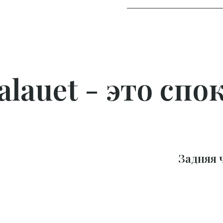
Palauet -
это для
Задняя 