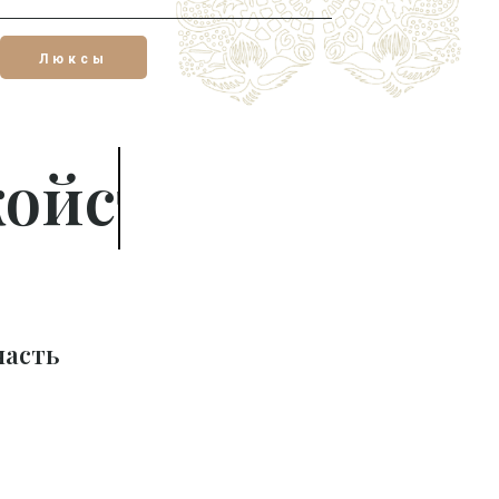
Люксы
 вас
часть