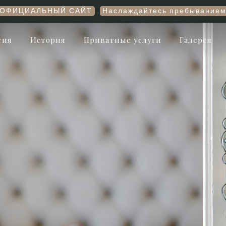
Т
Наслаждайтесь пребыванием по лучшей цене, брон
тия
История
Приватные услуги
Галерея