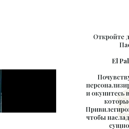
Откройте д
Па
El Pa
Почувств
персонализи
и окунитесь 
которые
Привилегиро
чтобы наслад
сущно